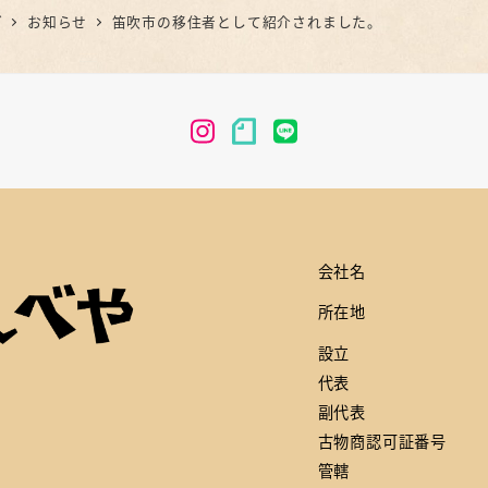
グ
お知らせ
笛吹市の移住者として紹介されました。
メ
メ
メ
ニ
ニ
ニ
ュ
ュ
ュ
ー
ー
ー
項
項
項
目
目
目
会社名
所在地
設立
代表
副代表
古物商認可証番号
管轄